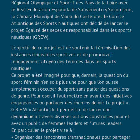
Régional Olympique et Sportif des Pays de la Loire avec
le Real Federación Española de Salvamento y Socorrismo,
NOS PROJETS
la Câmara Municipal de Viana do Castelo et le Comité
Atlantique des Sports Nautiques ont décidé de lancer le
projet Égalité des sexes et responsabilité dans les sports
CONTACT
nautiques (GREW).
L’objectif de ce projet est de soutenir la féminisation des
instances dirigeantes sportives et de promouvoir
l'engagement citoyen des femmes dans les sports
nautiques.
Ce projet a été imaginé pour que, demain, la question du
sport féminin n'en soit plus une pour que l'on puisse
simplement s'occuper du sport sans parler des questions
de genre. Pour oser, il faut mettre en avant des initiatives
engageantes ou partager des chemins de vie. Le projet «
G.R.E.W. » Atlantic doit permettre de lancer une
dynamique à travers diverses actions construites pour et
avec un public de femmes leaders et futures leaders.
En particulier, le projet vise à :
• Organiser des rencontres transnationales pour partager