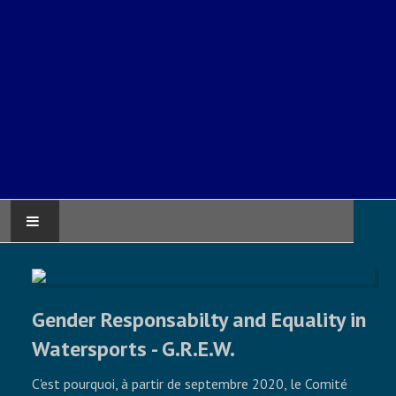
PAGE D'ACCUEIL
ATLANTIC GAMES
Gender Responsabilty and Equality in
Watersports - G.R.E.W.
COMITÉ ATLANTIQUE DES SPORTS
C'est pourquoi, à partir de septembre 2020, le Comité
NAUTIQUES